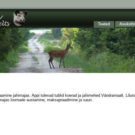
Teated
Asukoht
aamine jahimajas. Appi tulevad tublid koerad ja jahimehed Vändramaalt. Lõun
himajas loomade austamine, maksapraadimine ja saun.