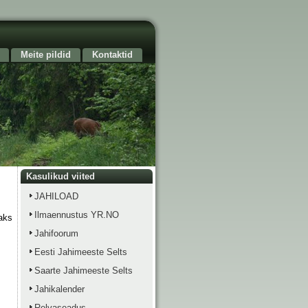
Meite pildid
Kontaktid
Kasulikud viited
JAHILOAD
Ilmaennustus YR.NO
aks
Jahifoorum
Eesti Jahimeeste Selts
Saarte Jahimeeste Selts
Jahikalender
Relvaseadus