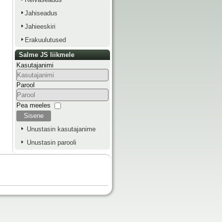
Jahiseadus
Jahieeskiri
Erakuulutused
Salme JS liikmele
Kasutajanimi
Parool
Pea meeles
Sisene
Unustasin kasutajanime
Unustasin parooli